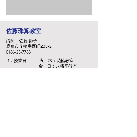
佐藤珠算教室
​講師：佐藤 節子
鹿角市花輪字西町233-2
​0186-23-7788
1．授業日
火・木：花輪教室
金・日：八幡平教室
月・土：西町教室
水 ：小坂教室
2．授業時間
平日 15：00～20：00
土日 13：00～18：00
無料体験 あり
3．
​ 4．フラッシュ 指導
パワー全開で活気ある教室を！