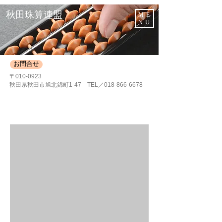
秋田珠算連盟
ME
NU
お問合せ
〒010-0923
秋田県秋田市旭北錦町1-47 TEL／018-866-6678