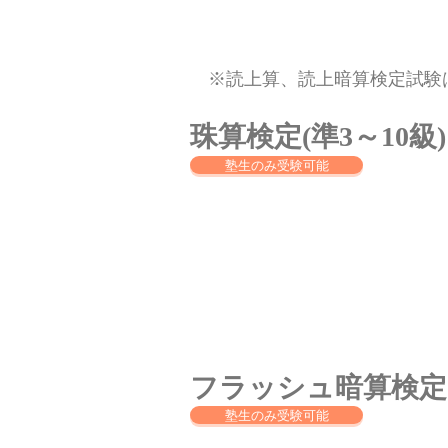
※読上算、読上暗算検定試験は
​珠算検定(準3～10
塾生のみ受験可能
フラッシュ暗算検定
塾生のみ受験可能