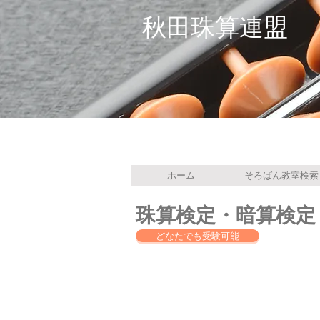
秋田珠算連盟
ホーム
そろばん教室検索
​珠算検定・暗算検
どなたでも受験可能