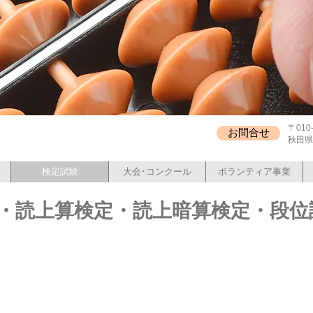
〒010
お問合せ
秋田県秋
検定試験
大会･コンクール
ボランティア事業
定・読上算検定・読上暗算検定・段位